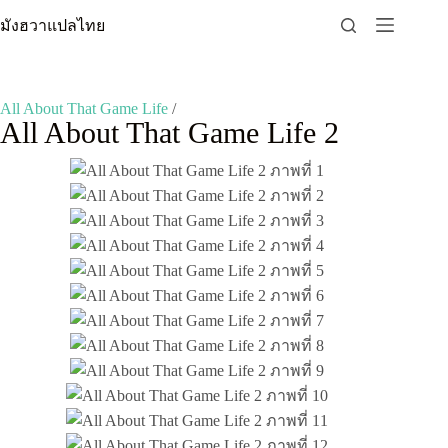
Skip
มังฮวาแปลไทย
to
content
All About That Game Life
/
All About That Game Life 2