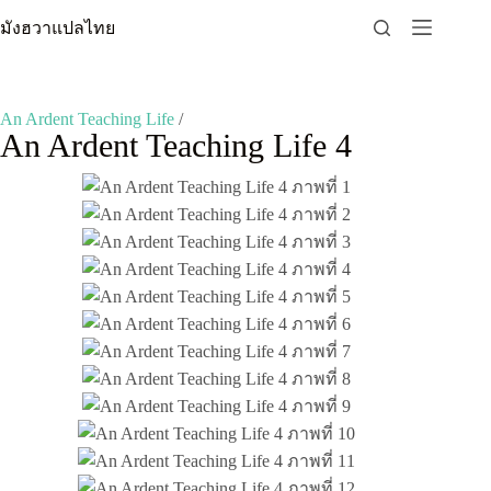
Skip
มังฮวาแปลไทย
to
content
An Ardent Teaching Life
/
An Ardent Teaching Life 4