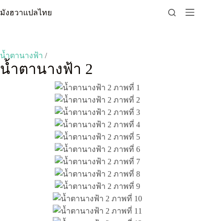
Skip
มังฮวาแปลไทย
to
content
น้ำตานางฟ้า
/
น้ำตานางฟ้า 2