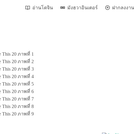
อ่านโดจิน
มังฮวาอินเตอร์
ฝากลงงา