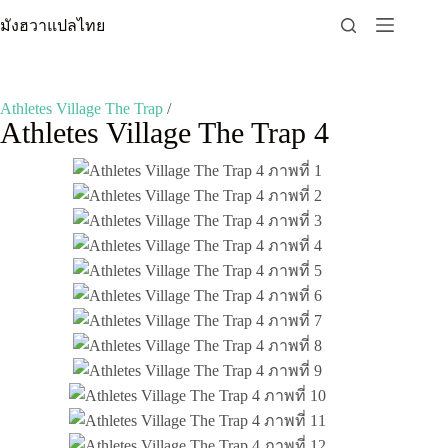
Skip
มังฮวาแปลไทย
to
content
Athletes Village The Trap
/
Athletes Village The Trap 4