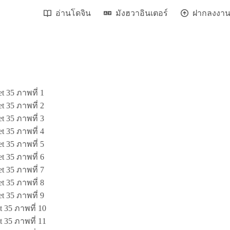
อ่านโดจิน
มังฮวาอินเตอร์
ฝากลงงา