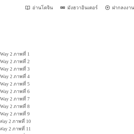
อ่านโดจิน
มังฮวาอินเตอร์
ฝากลงงา