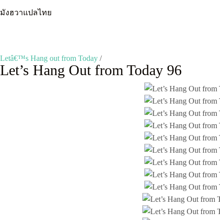
Skip
มังฮวาแปลไทย
to
content
Letâ€™s Hang out from Today
/
Let’s Hang Out from Today 96