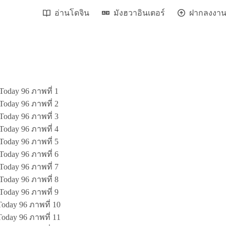
อ่านโดจิน
มังฮวาอินเตอร์
ฝากลงงา