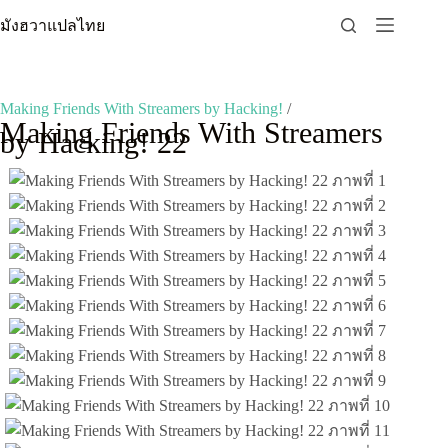
Skip
มังฮวาแปลไทย
to
content
Making Friends With Streamers by Hacking!
/
Making Friends With Streamers
by Hacking! 22