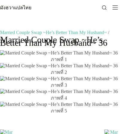
Skip
มังฮวาแปลไทย
to
content
Married Couple Swap ~He’s Better Than My Husband~
/
Married Couple Swap ~He’s
Better Than My Husband~ 36