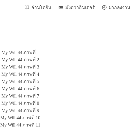
อ่านโดจิน
มังฮวาอินเตอร์
ฝากลงงา