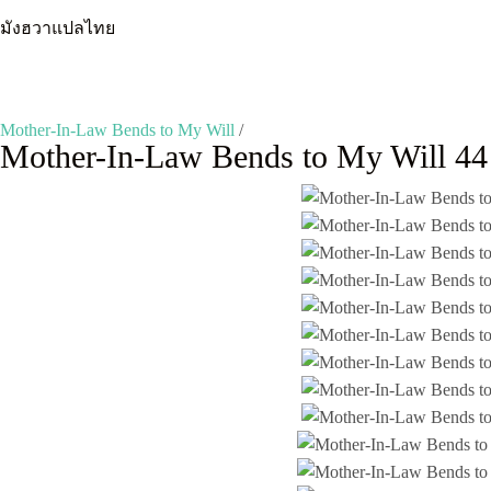
Skip
มังฮวาแปลไทย
to
content
Mother-In-Law Bends to My Will
/
Mother-In-Law Bends to My Will 44