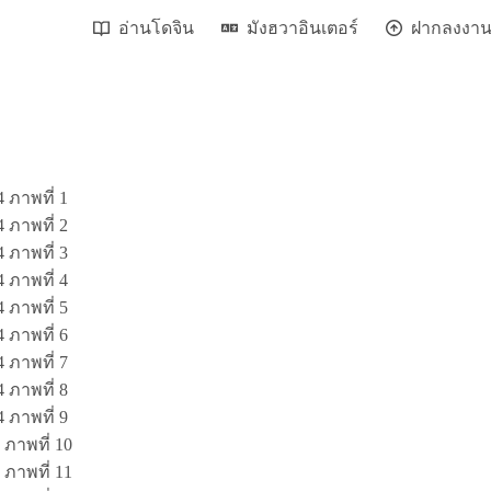
อ่านโดจิน
มังฮวาอินเตอร์
ฝากลงงา