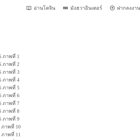
อ่านโดจิน
มังฮวาอินเตอร์
ฝากลงงา