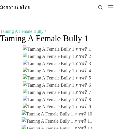
Skip
มังฮวาแปลไทย
to
content
Taming A Female Bully
/
Taming A Female Bully 1