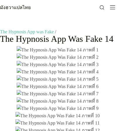
Skip
มังฮวาแปลไทย
to
content
The Hypnosis App was Fake
/
The Hypnosis App Was Fake 14