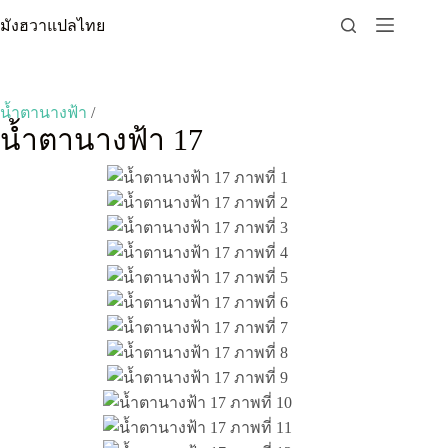
Skip
มังฮวาแปลไทย
to
content
น้ำตานางฟ้า
/
น้ำตานางฟ้า 17