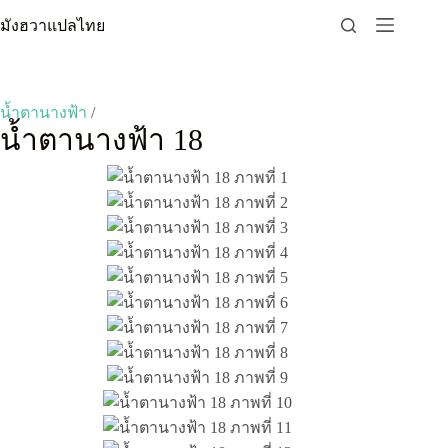
Skip
มังฮวาแปลไทย
to
content
น้ำตานางฟ้า
/
น้ำตานางฟ้า 18