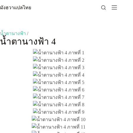
Skip
มังฮวาแปลไทย
to
content
น้ำตานางฟ้า
/
น้ำตานางฟ้า 4