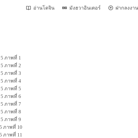
อ่านโดจิน
มังฮวาอินเตอร์
ฝากลงงา