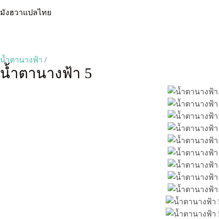
Skip
มังฮวาแปลไทย
to
content
น้ำตานางฟ้า
/
น้ำตานางฟ้า 5