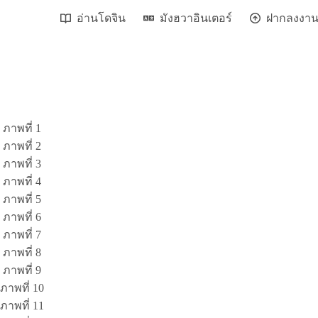
อ่านโดจิน
มังฮวาอินเตอร์
ฝากลงงา